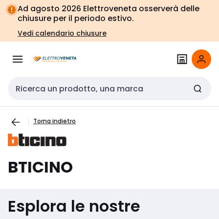
Vai alla
Vai
Ad agosto 2026 Elettroveneta osserverà delle
navigazione
alla
chiusure per il periodo estivo.
pagina
Vedi calendario chiusure
Cerca input
Torna indietro
BTICINO
Esplora le nostre