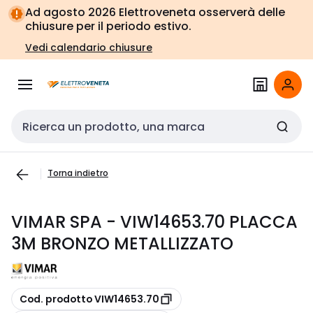
Vai alla
Vai
Ad agosto 2026 Elettroveneta osserverà delle
navigazione
alla
chiusure per il periodo estivo.
pagina
Vedi calendario chiusure
Cerca input
Torna indietro
VIMAR SPA - VIW14653.70 PLACCA
3M BRONZO METALLIZZATO
copia
Cod. prodotto VIW14653.70