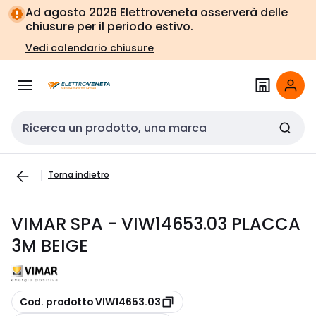
Vai alla
Vai
Ad agosto 2026 Elettroveneta osserverà delle
navigazione
alla
chiusure per il periodo estivo.
pagina
Vedi calendario chiusure
Cerca input
Torna indietro
VIMAR SPA - VIW14653.03 PLACCA
3M BEIGE
copia
Cod. prodotto VIW14653.03