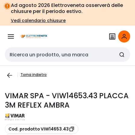
Vai alla
Vai
Ad agosto 2026 Elettroveneta osserverà delle
navigazione
alla
chiusure per il periodo estivo.
pagina
Vedi calendario chiusure
Cerca input
Torna indietro
VIMAR SPA - VIW14653.43 PLACCA
3M REFLEX AMBRA
copia
Cod. prodotto VIW14653.43