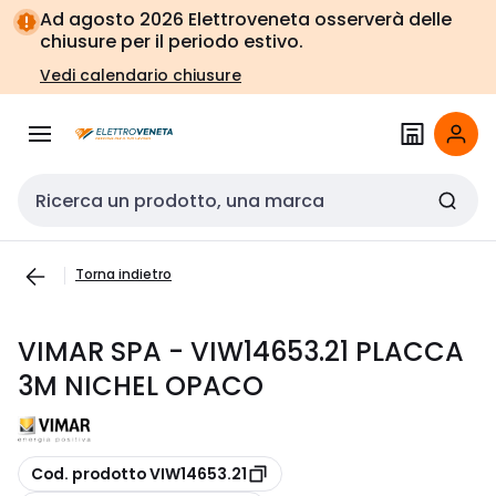
Vai alla
Vai
Ad agosto 2026 Elettroveneta osserverà delle
navigazione
alla
chiusure per il periodo estivo.
pagina
Vedi calendario chiusure
Cerca input
Torna indietro
VIMAR SPA - VIW14653.21 PLACCA
3M NICHEL OPACO
copia
Cod. prodotto VIW14653.21