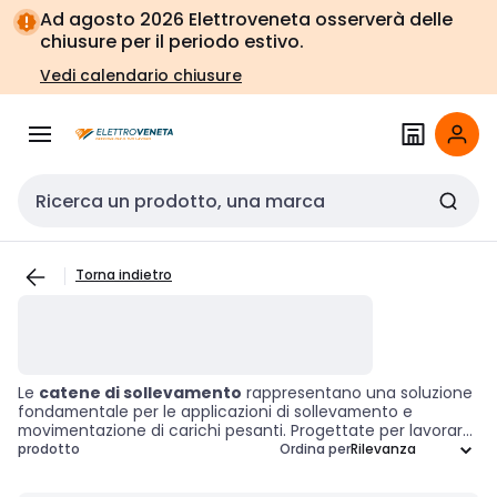
Vai alla
Vai
Ad agosto 2026 Elettroveneta osserverà delle
navigazione
alla
chiusure per il periodo estivo.
pagina
Vedi calendario chiusure
Cerca input
Torna indietro
Le
catene di sollevamento
rappresentano una soluzione
fondamentale per le applicazioni di sollevamento e
movimentazione di carichi pesanti. Progettate per lavorare
in sinergia con i sistemi di hoisting e altri dispositivi di
prodotto
Ordina per
sollevamento, queste catene garantiscono la massima
sicurezza e affidabilità durante le operazioni. Le specifiche