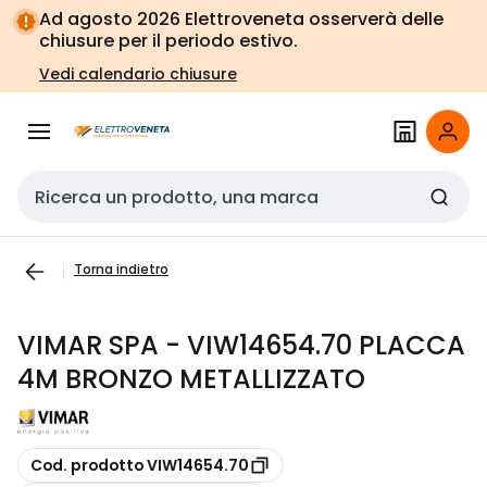
Vai alla
Vai
Ad agosto 2026 Elettroveneta osserverà delle
navigazione
alla
chiusure per il periodo estivo.
pagina
Vedi calendario chiusure
Cerca input
Torna indietro
VIMAR SPA - VIW14654.70 PLACCA
4M BRONZO METALLIZZATO
copia
Cod. prodotto VIW14654.70