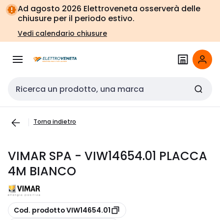
Vai alla
Vai
Ad agosto 2026 Elettroveneta osserverà delle
navigazione
alla
chiusure per il periodo estivo.
pagina
Vedi calendario chiusure
Cerca input
Torna indietro
VIMAR SPA - VIW14654.01 PLACCA
4M BIANCO
copia
Cod. prodotto VIW14654.01