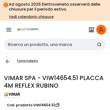
Vai alla
Vai
Ad agosto 2026 Elettroveneta osserverà delle
navigazione
alla
chiusure per il periodo estivo.
pagina
Vedi calendario chiusure
Cerca input
Torna indietro
VIMAR SPA - VIW14654.51 PLACCA
4M REFLEX RUBINO
copia
Cod. prodotto VIW14654.51