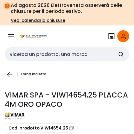
Vai alla
Vai
Ad agosto 2026 Elettroveneta osserverà delle
navigazione
alla
chiusure per il periodo estivo.
pagina
Vedi calendario chiusure
Cerca input
Torna indietro
VIMAR SPA - VIW14654.25 PLACCA
4M ORO OPACO
copia
Cod. prodotto VIW14654.25