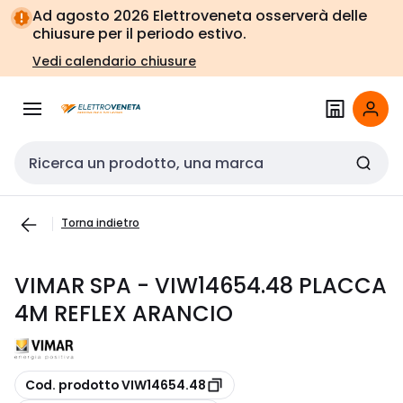
Vai alla
Vai
Ad agosto 2026 Elettroveneta osserverà delle
navigazione
alla
chiusure per il periodo estivo.
pagina
Vedi calendario chiusure
Cerca input
Torna indietro
VIMAR SPA - VIW14654.48 PLACCA
4M REFLEX ARANCIO
copia
Cod. prodotto VIW14654.48