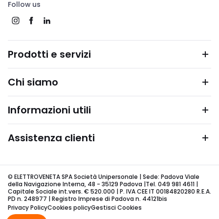
Follow us
Prodotti e servizi
Chi siamo
Informazioni utili
Assistenza clienti
© ELETTROVENETA SPA Società Unipersonale | Sede: Padova Viale
della Navigazione Interna, 48 - 35129 Padova |Tel. 049 981 4611 |
Capitale Sociale int.vers. € 520.000 | P. IVA CEE IT 00184820280 R.E.A.
PD n. 248977 | Registro Imprese di Padova n. 44121bis
Privacy Policy
Cookies policy
Gestisci Cookies