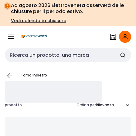
Vai alla
Vai
Ad agosto 2026 Elettroveneta osserverà delle
navigazione
alla
chiusure per il periodo estivo.
pagina
Vedi calendario chiusure
Cerca input
Torna indietro
prodotto
Ordina per