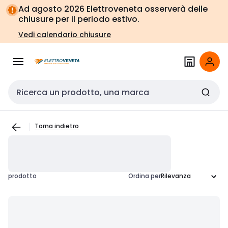
Vai alla
Vai
Ad agosto 2026 Elettroveneta osserverà delle
navigazione
alla
chiusure per il periodo estivo.
pagina
Vedi calendario chiusure
Cerca input
Torna indietro
prodotto
Ordina per