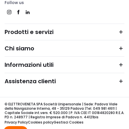
Follow us
Prodotti e servizi
Chi siamo
Informazioni utili
Assistenza clienti
© ELETTROVENETA SPA Società Unipersonale | Sede: Padova Viale
della Navigazione Interna, 48 - 35129 Padova |Tel. 049 981 4611 |
Capitale Sociale int.vers. € 520.000 | P. IVA CEE IT 00184820280 R.E.A.
PD n. 248977 | Registro Imprese di Padova n. 44121bis
Privacy Policy
Cookies policy
Gestisci Cookies